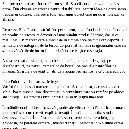
Sharpie nu s-a născut într-un birou steril. S-a născut din nevoia de a lăsa
urme. Din obsesia americană pentru durabilitate, pentru ideea că orice semn
trebuie să conteze. Sharpie a fost visul unui obiect care nu doar notează, ci
afirmă.
De aceea, Fine Point – vârful fin, permanent, inconfundabil – nu a fost doar
un produs de succes. A devenit cel mai vândut produs Sharpie, dar și cel
mai iubit. Un marker care a trecut de la simple note pe cutii din depozit la
semnături de autograf, de la biroul corporatist la mâna magicianului care își
semnează cărțile de joc în fața unei săli care își ține respirația.
A fost pe căști de skateri, pe jachete de piele, pe pereți de garaj, pe
skateboarduri, pe pereții camerelor de hostel, pe tocurile pantofilor de
mireasă. Sharpie a devenit un stil de a spune „eu am fost aici”, fără echivoc.
Fine Point – vârful care scrie legende
Vârful fin al acestui marker e un paradox. Scrie delicat, dar rezistă ca o
sabie. Poate trasa o linie discretă sau o semnătură care va rămâne pe obiect
ani întregi. Este precizia unui chirurg, pusă în slujba unei idei.
În mâinile unui arhitect, trasează granițe ale viitoarelor clădiri. În buzunarul
unui profesor, corectează, explică, învață. În mâna unui artist stradal,
desenează revolta. În mâna unui adolescent, scrie nume pe adidași, pe
ghiozdan, pe peretele camerei, marcând spațiul personal într-o lume care-i
cere conformism.