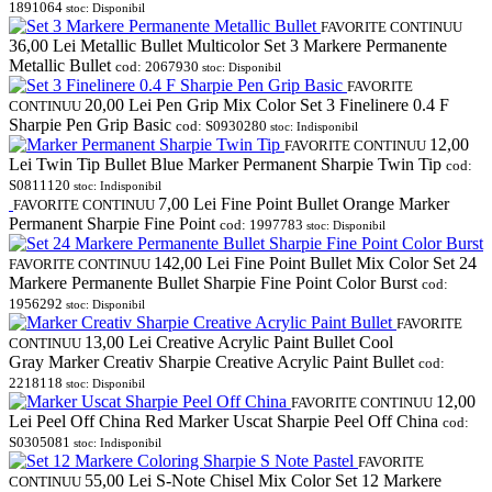
1891064
stoc: Disponibil
FAVORITE
CONTINUU
36,00
Lei
Metallic Bullet Multicolor Set 3 Markere Permanente
Metallic Bullet
cod: 2067930
stoc: Disponibil
FAVORITE
20,00
Lei
Pen Grip Mix Color Set 3 Finelinere 0.4 F
CONTINUU
Sharpie Pen Grip Basic
cod: S0930280
stoc: Indisponibil
12,00
FAVORITE
CONTINUU
Lei
Twin Tip Bullet Blue Marker Permanent Sharpie Twin Tip
cod:
S0811120
stoc: Indisponibil
7,00
Lei
Fine Point Bullet Orange Marker
FAVORITE
CONTINUU
Permanent Sharpie Fine Point
cod: 1997783
stoc: Disponibil
142,00
Lei
Fine Point Bullet Mix Color Set 24
FAVORITE
CONTINUU
Markere Permanente Bullet Sharpie Fine Point Color Burst
cod:
1956292
stoc: Disponibil
FAVORITE
13,00
Lei
Creative Acrylic Paint Bullet Cool
CONTINUU
Gray Marker Creativ Sharpie Creative Acrylic Paint Bullet
cod:
2218118
stoc: Disponibil
12,00
FAVORITE
CONTINUU
Lei
Peel Off China Red Marker Uscat Sharpie Peel Off China
cod:
S0305081
stoc: Indisponibil
FAVORITE
55,00
Lei
S-Note Chisel Mix Color Set 12 Markere
CONTINUU