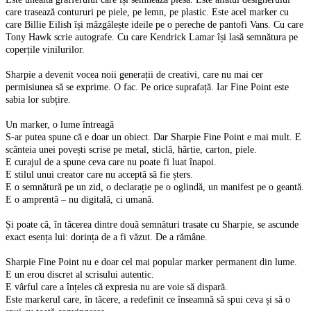
care trasează contururi pe piele, pe lemn, pe plastic. Este acel marker cu
care Billie Eilish își mâzgălește ideile pe o pereche de pantofi Vans. Cu care
Tony Hawk scrie autografe. Cu care Kendrick Lamar își lasă semnătura pe
coperțile vinilurilor.
Sharpie a devenit vocea noii generații de creativi, care nu mai cer
permisiunea să se exprime. O fac. Pe orice suprafață. Iar Fine Point este
sabia lor subțire.
Un marker, o lume întreagă
S-ar putea spune că e doar un obiect. Dar Sharpie Fine Point e mai mult. E
scânteia unei povești scrise pe metal, sticlă, hârtie, carton, piele.
E curajul de a spune ceva care nu poate fi luat înapoi.
E stilul unui creator care nu acceptă să fie șters.
E o semnătură pe un zid, o declarație pe o oglindă, un manifest pe o geantă.
E o amprentă – nu digitală, ci umană.
Și poate că, în tăcerea dintre două semnături trasate cu Sharpie, se ascunde
exact esența lui: dorința de a fi văzut. De a rămâne.
Sharpie Fine Point nu e doar cel mai popular marker permanent din lume.
E un erou discret al scrisului autentic.
E vârful care a înțeles că expresia nu are voie să dispară.
Este markerul care, în tăcere, a redefinit ce înseamnă să spui ceva și să o