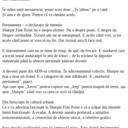
În mâna unui necunoscut, poate scrie doar: „Te iubesc” pe o cană.
Și asta e de ajuns. Pentru că va rămâne acolo.
Permanența – o declarație de intenție
Sharpie Fine Point nu e despre efemer. Nu e despre poate. E despre da.
Despre certitudine. Scrisul său nu se estompează. E acolo când vrei, și tot
acolo când poate ai vrea să nu fie. Dar tocmai asta îl face real.
E instrumentul care nu se teme de timp, de apă, de frecare. E markerul care
a trecut testul anduranței în mii de feluri – de la etichete în depozite
industriale până la obiecte personale păstrate decenii.
A devenit parte din ADN-ul cotidian. În subconștientul colectiv, Sharpie nu
mai e doar un brand. E o categorie de sine stătătoare. E „markerul
permanent”, punct.
Așa cum spui „Xerox” pentru copiere sau „Jeep” pentru mașină de teren, așa
spui „Sharpie” când vrei ca ceea ce scrii să rămână.
Din birocrație în cultură urbană
Ce e cu adevărat fascinant la Sharpie Fine Point e că a scăpat din limitele
lumii funcționale. A evadat. A devenit unealta preferată a artiștilor
nonconvenționali, a creatorilor de obiecte unicat, a rebelilor grafici.
Este unealta grafferului care își semnează piesa. Este aliatul designerului