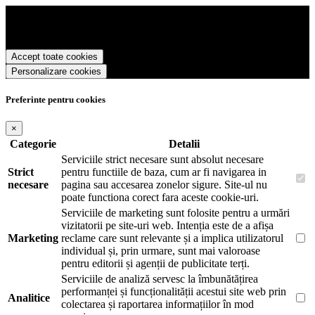
Sharpie Romania foloseste cookies pentru a tine minte faptul ca v-ati
logat pe site si pentru a va putea stoca produsele in cosul de
cumparaturi. De asemenea acestea vor colecta statistici anonime,
pentru a va oferi si livra functii avansate si continut personalizat de
Accept toate cookies
marketing.
Personalizare cookies
Pentru a va putea bucura de intreaga experienta ca vizitator Sharpie
Romania este necesar sa fiti de acord cu
Politica de utilizare cookie-
uri
.
Preferinte pentru cookies
×
Categorie
Detalii
Serviciile strict necesare sunt absolut necesare
Strict
pentru functiile de baza, cum ar fi navigarea in
necesare
pagina sau accesarea zonelor sigure. Site-ul nu
poate functiona corect fara aceste cookie-uri.
Serviciile de marketing sunt folosite pentru a urmări
vizitatorii pe site-uri web. Intenția este de a afișa
Marketing
reclame care sunt relevante și a implica utilizatorul
individual și, prin urmare, sunt mai valoroase
pentru editorii și agenții de publicitate terți.
Serviciile de analiză servesc la îmbunătățirea
performanței și funcționalității acestui site web prin
Analitice
colectarea și raportarea informațiilor în mod