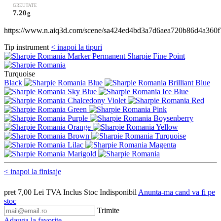
GREUTATE
7.20
g
https://www.n.aiq3d.com/scene/sa424ed4bd3a7d6aea720b86d4a360f
Tip instrument
< inapoi la tipuri
Marker Permanent Sharpie Fine Point
Turquoise
Black
Blue
Brilliant Blue
Sky Blue
Ice Blue
Chalcedony Violet
Red
Green
Pink
Purple
Boysenberry
Orange
Yellow
Brown
Turquoise
Lilac
Magenta
Marigold
< inapoi la finisaje
pret
7,00
Lei
TVA Inclus
Stoc Indisponibil
Anunta-ma cand va fi pe
stoc
Trimite
Adauga la favorite