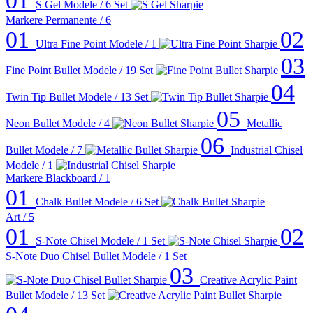
01
S Gel
Modele / 6
Set
Markere Permanente
/ 6
01
02
Ultra Fine Point
Modele / 1
03
Fine Point Bullet
Modele / 19
Set
04
Twin Tip Bullet
Modele / 13
Set
05
Neon Bullet
Modele / 4
Metallic
06
Bullet
Modele / 7
Industrial Chisel
Modele / 1
Markere Blackboard
/ 1
01
Chalk Bullet
Modele / 6
Set
Art
/ 5
01
02
S-Note Chisel
Modele / 1
Set
S-Note Duo Chisel Bullet
Modele / 1
Set
03
Creative Acrylic Paint
Bullet
Modele / 13
Set