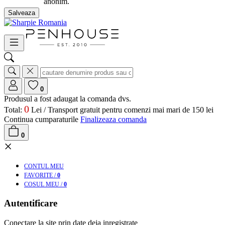
anonim.
Salveaza
0
Produsul a fost adaugat la comanda dvs.
0
Total:
Lei /
Transport gratuit pentru comenzi mai mari de 150 lei
Continua cumparaturile
Finalizeaza comanda
0
×
CONT
UL MEU
FAV
ORITE
/
0
COS
UL MEU
/
0
Autentificare
Conectare la site prin date deja inregistrate