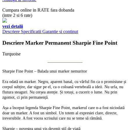
Cumpara online in RATE fara dobanda
(intre 2 si 6 rate)
vezi detalii
Descriere
Specificatii
Garantie si continut
Descriere Marker Permanent Sharpie Fine Point
Turquoise
Sharpie Fine Point – Balada unui marker nemuritor
Era odată un marker. Negru, aparent banal, cu vârful fin ca o promisiune și
corpul subțire, dar sigur pe el, ca o coloană vertebrală a ideii. Nu urla, nu
flutura steaguri. Nu cerșea atenție. Și totuși, a cucerit o lume. Nu prin
zgomot, ci prin permanență.
Așa a început legenda Sharpie Fine Point, markerul care n-a fost niciodată
doar un marker. A fost un simbol. Un totem al expresiei clare, directe,
ireversibile. A fost vocea scrisului care nu se teme să rămână.
Sharpie – povestea unui vis devenit stil de viață