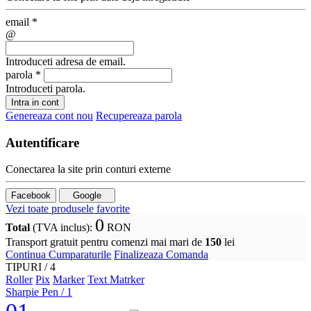
email
*
@
Introduceti adresa de email.
parola
*
Introduceti parola.
Intra in cont
Genereaza cont nou
Recupereaza parola
Autentificare
Conectarea la site prin conturi externe
Facebook
Google
Vezi toate produsele favorite
0
Total
(TVA inclus)
:
RON
Transport gratuit pentru comenzi mai mari de
150
lei
Continua Cumparaturile
Finalizeaza Comanda
TIPURI /
4
Roller
Pix
Marker
Text Matrker
Sharpie Pen
/ 1