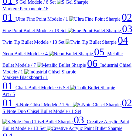
01
S Gel
Modele / 6
Set
Markere Permanente
/ 6
01
02
Ultra Fine Point
Modele / 1
03
Fine Point Bullet
Modele / 19
Set
04
Twin Tip Bullet
Modele / 13
Set
05
Neon Bullet
Modele / 4
Metallic
06
Bullet
Modele / 7
Industrial Chisel
Modele / 1
Markere Blackboard
/ 1
01
Chalk Bullet
Modele / 6
Set
Art
/ 5
01
02
S-Note Chisel
Modele / 1
Set
S-Note Duo Chisel Bullet
Modele / 1
Set
03
Creative Acrylic Paint
Bullet
Modele / 13
Set