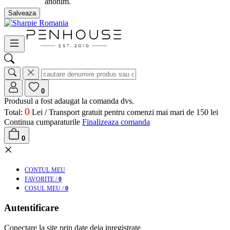
anonim.
Salveaza
0
Produsul a fost adaugat la comanda dvs.
0
Total:
Lei /
Transport gratuit pentru comenzi mai mari de 150 lei
Continua cumparaturile
Finalizeaza comanda
0
×
CONT
UL MEU
FAV
ORITE
/
0
COS
UL MEU
/
0
Autentificare
Conectare la site prin date deja inregistrate