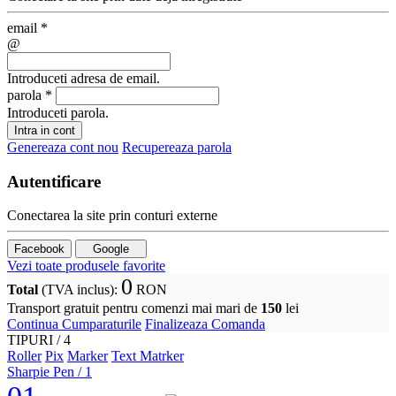
email
*
@
Introduceti adresa de email.
parola
*
Introduceti parola.
Intra in cont
Genereaza cont nou
Recupereaza parola
Autentificare
Conectarea la site prin conturi externe
Facebook
Google
Vezi toate produsele favorite
0
Total
(TVA inclus)
:
RON
Transport gratuit pentru comenzi mai mari de
150
lei
Continua Cumparaturile
Finalizeaza Comanda
TIPURI /
4
Roller
Pix
Marker
Text Matrker
Sharpie Pen
/ 1