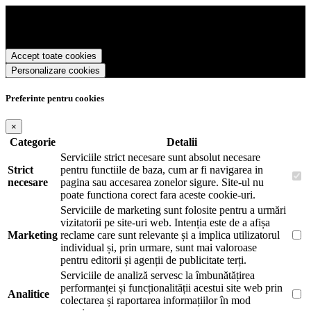
Sharpie Romania foloseste cookies pentru a tine minte faptul ca v-ati
logat pe site si pentru a va putea stoca produsele in cosul de
cumparaturi. De asemenea acestea vor colecta statistici anonime,
pentru a va oferi si livra functii avansate si continut personalizat de
Accept toate cookies
marketing.
Personalizare cookies
Pentru a va putea bucura de intreaga experienta ca vizitator Sharpie
Romania este necesar sa fiti de acord cu
Politica de utilizare cookie-
uri
.
Preferinte pentru cookies
×
Categorie
Detalii
Serviciile strict necesare sunt absolut necesare
Strict
pentru functiile de baza, cum ar fi navigarea in
necesare
pagina sau accesarea zonelor sigure. Site-ul nu
poate functiona corect fara aceste cookie-uri.
Serviciile de marketing sunt folosite pentru a urmări
vizitatorii pe site-uri web. Intenția este de a afișa
Marketing
reclame care sunt relevante și a implica utilizatorul
individual și, prin urmare, sunt mai valoroase
pentru editorii și agenții de publicitate terți.
Serviciile de analiză servesc la îmbunătățirea
performanței și funcționalității acestui site web prin
Analitice
colectarea și raportarea informațiilor în mod